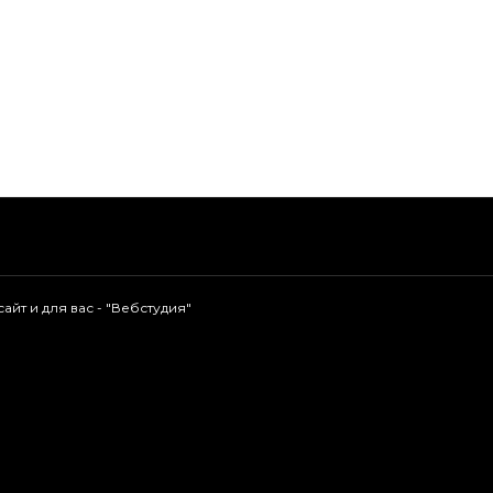
АКЦИИ
О НАС
УСЛУГИ
Н
йт и для вас - "
Вебстудия
"