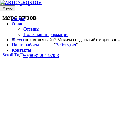
Skip to content
Меню
Меню
мерс кузов
Акции
Акции
О нас
О нас
Отзывы
Отзывы
Полезная информация
Полезная информация
Вам понравился сайт? Можем создать сайт и для вас -
Услуги
Услуги
"
Вебстудия
"
Наши работы
Наши работы
Контакты
Контакты
Scroll To Top
+7(863)-204-979-3
+7(863)-204-979-3