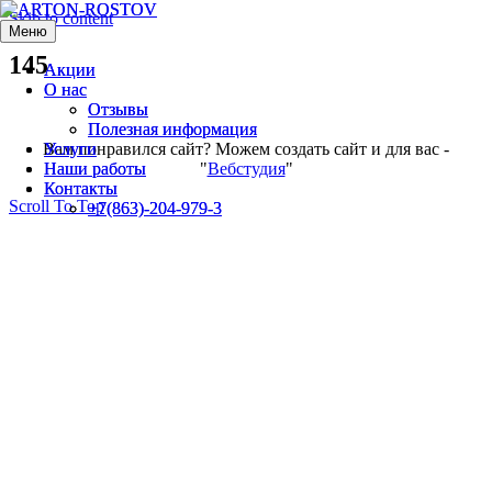
Skip to content
Меню
Меню
145
Акции
Акции
О нас
О нас
Отзывы
Отзывы
Полезная информация
Полезная информация
Вам понравился сайт? Можем создать сайт и для вас -
Услуги
Услуги
"
Вебстудия
"
Наши работы
Наши работы
Контакты
Контакты
Scroll To Top
+7(863)-204-979-3
+7(863)-204-979-3