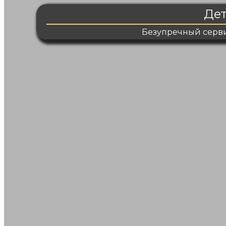
Дет
Безупречный серви