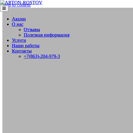
Skip to content
Меню
Меню
Акции
Акции
О нас
О нас
Отзывы
Отзывы
Полезная информация
Полезная информация
Услуги
Услуги
Наши работы
Наши работы
Контакты
Контакты
+7(863)-204-979-3
+7(863)-204-979-3