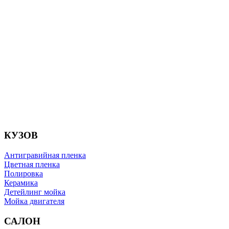
приданию лоска. Возьмем к примеру полировку авто,
покрытие керамикой, оклейка пленкой, бронирование
стекол и многое другое. Все это дает возможность не
только восстановить внешний вид вашего авто, но и
защитить его от повреждений в бушующем.
Так же мы предлагаем услуги по химчистке
автомобиля, безопасной мойке двигателя, обработке
защитными материалами и многое другое.
Все что нужно для счастья вашего авто находится в
одном месте и это место детейлинг центр "ARton
Rostov".
КУЗОВ
Антигравийная пленка
Цветная пленка
Полировка
Керамика
Детейлинг мойка
Мойка двигателя
САЛОН