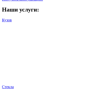
Наши услуги:
Кузов
Антигравийная пленка
Цветная пленка
Полировка
Керамика
Детейлинг мойка
Мойка двигателя
Стекла
Тонировка
Атермальная тонировка