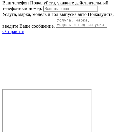
Ваш телефон
Пожалуйста, укажите действительный
телефонный номер.
Услуга, марка, модель и год выпуска авто
Пожалуйста,
введите Ваше сообщение.
Отправить
Адрес:
г. Ростов-на-Дону, ул. Цезаря Куникова 10
Принимаем и консультируем:
ПН-СБ с 10 утра до 19 вечера
ВС выходной