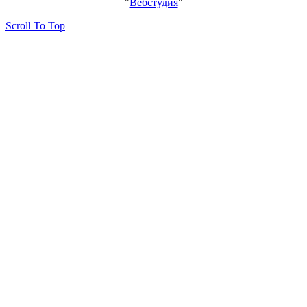
"
Вебстудия
"
Scroll To Top