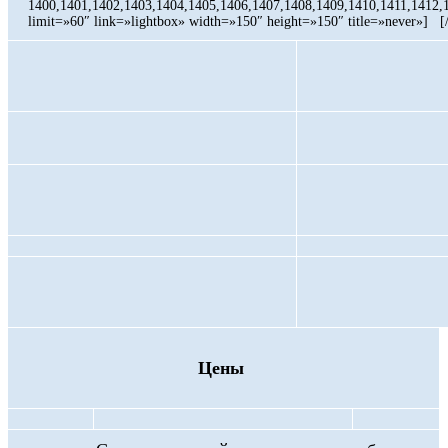
1400,1401,1402,1403,1404,1405,1406,1407,1408,1409,1410,1411,1412,
limit=»60″ link=»lightbox» width=»150″ height=»150″ title=»never»] [
Цены