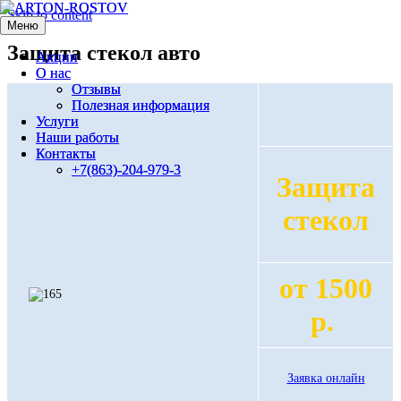
Skip to content
Меню
Меню
Защита стекол авто
Акции
Акции
О нас
О нас
Отзывы
Отзывы
Полезная информация
Полезная информация
Услуги
Услуги
Наши работы
Наши работы
Контакты
Контакты
+7(863)-204-979-3
+7(863)-204-979-3
Защита
стекол
от 1500
р.
Заявка онлайн