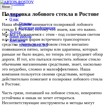
Skip to content
Меню
Меню
Полировка лобового стекла в Ростове
Акции
Акции
О нас
О нас
Отзывы
Отзывы
Наша компания занимается полировкой лобового
Полезная информация
Полезная информация
стекла в Ростове, потому что знаем, как это важно.
Услуги
Услуги
Мы все сталкиваемся с этим - под солнечным светом
Наши работы
Наши работы
или благодаря фарам встречного транспортного
Контакты
Контакты
средства замечаем на лобовом стекле внезапно
+7(863)-204-979-3
+7(863)-204-979-3
появившееся пятно, затиры или царапины, которых
раньше не было видно, но теперь это затрудняет обзор
дороги. И тот, кто пытался почистить лобовое стекло
обычными магазинными средствами, знает, насколько
это неудобно, сложно и малоэффективно. Наша
компания пользуется своими средствами, которые
действительно помогают в полировке лобового стекла
в Ростове.
Часть грязи, попавшей на лобовое стекло, невероятно
устойчива и никак не хочет оттираться.
Несоответствующие инструменты и методы могут