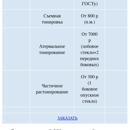
ГОСТу)
Съемная
От 800 р
тонировка
(п.м.)
От 7000
р
Атермальное
(лобовое
тонирование
стекло+2
передних
боковых)
От 300 р
(1
Частичное
боковое
растонирование
опускное
стекло)
ЗАКАЗАТЬ