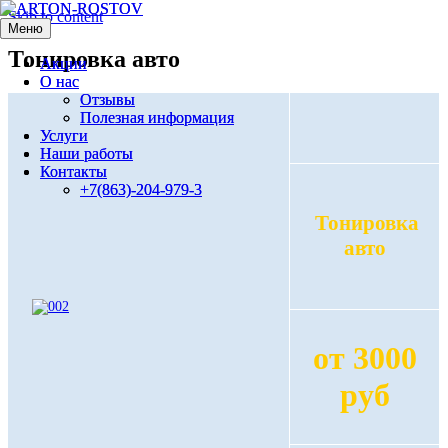
Skip to content
Меню
Меню
Тонировка авто
Акции
Акции
О нас
О нас
Отзывы
Отзывы
Полезная информация
Полезная информация
Услуги
Услуги
Наши работы
Наши работы
Контакты
Контакты
+7(863)-204-979-3
+7(863)-204-979-3
Тонировка
авто
от 3000
руб