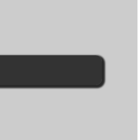
я
ней среды
н на несколько лет