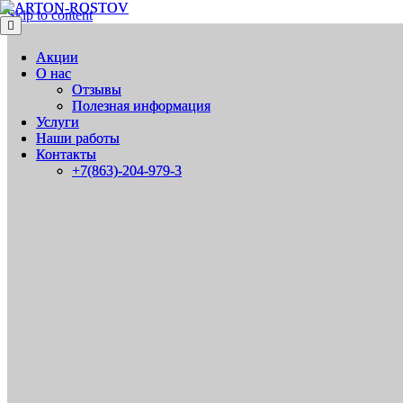
Skip to content
Меню
Меню
Акции
Акции
О нас
О нас
Отзывы
Отзывы
Полезная информация
Полезная информация
Услуги
Услуги
Наши работы
Наши работы
Контакты
Контакты
+7(863)-204-979-3
+7(863)-204-979-3