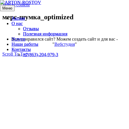
Skip to content
Меню
Меню
мерс-шумка_optimized
Акции
Акции
О нас
О нас
Отзывы
Отзывы
Полезная информация
Полезная информация
Вам понравился сайт? Можем создать сайт и для вас -
Услуги
Услуги
"
Вебстудия
"
Наши работы
Наши работы
Контакты
Контакты
Scroll To Top
+7(863)-204-979-3
+7(863)-204-979-3