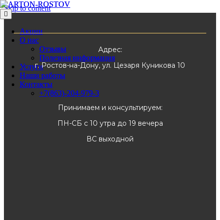
Skip to content
Меню
Меню
Акции
Акции
О нас
О нас
Отзывы
Отзывы
Адрес:
Полезная информация
Полезная информация
г. Ростов-на-Дону, ул. Цезаря Куникова 10
Услуги
Услуги
Наши работы
Наши работы
Контакты
Контакты
+7(863)-204-979-3
+7(863)-204-979-3
Принимаем и консультируем:
ПН-СБ с 10 утра до 19 вечера
ВС выходной