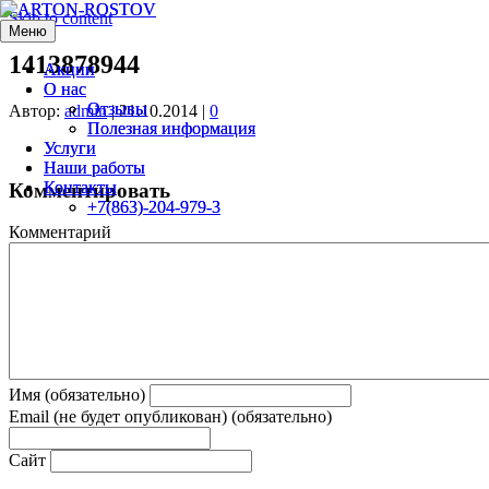
Skip to content
Меню
Меню
1413878944
Акции
Акции
О нас
О нас
Отзывы
Отзывы
Автор:
admin
|
21.10.2014
|
0
Полезная информация
Полезная информация
Услуги
Услуги
Наши работы
Наши работы
Контакты
Контакты
Комментировать
+7(863)-204-979-3
+7(863)-204-979-3
Комментарий
Имя (обязательно)
Email (не будет опубликован) (обязательно)
Сайт